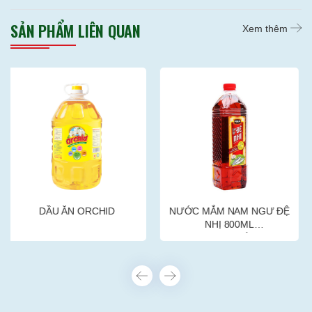
SẢN PHẨM LIÊN QUAN
Xem thêm
ID
NƯỚC MẮM NAM NGƯ ĐỆ
NƯỚC MẮM NAM 
NHỊ 800ML
750ML (18CHAI/TH
(18CHAI/THÙNG)