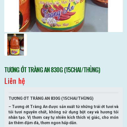
TƯƠNG ỚT TRÀNG AN 830G (15CHAI/THÙNG)
Liên hệ
TƯƠNG ỚT TRÀNG AN 830G (15CHAI/THÙNG)
– Tương ớt Tràng An được sản xuất từ những trái ớt tươi và
tỏi tươi nguyên chất, không sử dụng bột cay và hương tỏi
nhân tạo. Vị thơm cay tự nhiên kích thích vị giác, cho món
ăn thêm đậm đà, thơm ngon hấp dẫn.