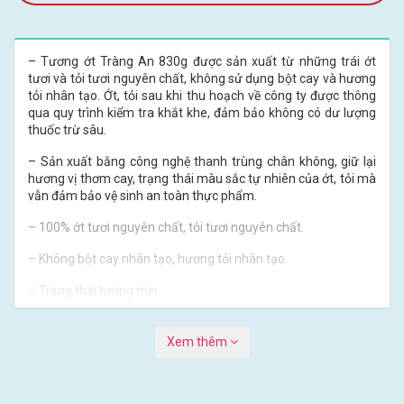
– Tương ớt Tràng An 830g được sản xuất từ những trái ớt
tươi và tỏi tươi nguyên chất, không sử dụng bột cay và hương
tỏi nhân tạo. Ớt, tỏi sau khi thu hoạch về công ty được thông
qua quy trình kiểm tra khắt khe, đảm bảo không có dư lượng
thuốc trừ sâu.
– Sản xuất bằng công nghệ thanh trùng chân không, giữ lại
hương vị thơm cay, trạng thái màu sắc tự nhiên của ớt, tỏi mà
vẫn đảm bảo vệ sinh an toàn thực phẩm.
– 100% ớt tươi nguyên chất, tỏi tươi nguyên chất.
– Không bột cay nhân tạo, hương tỏi nhân tạo.
– Trạng thái tương mịn.
– Thơm mùi tỏi, hậu vị đậm đà, hài hòa.
Xem thêm