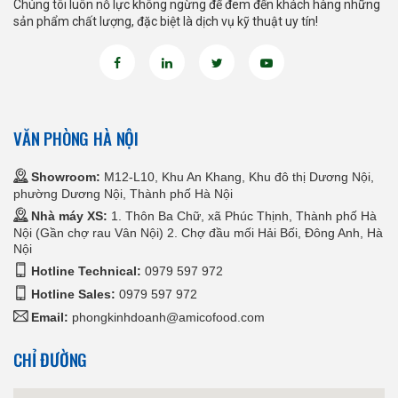
Chúng tôi luôn nỗ lực không ngừng để đem đến khách hàng những
sản phẩm chất lượng, đặc biệt là dịch vụ kỹ thuật uy tín!
VĂN PHÒNG HÀ NỘI
Showroom:
M12-L10, Khu An Khang, Khu đô thị Dương Nội,
phường Dương Nội, Thành phố Hà Nội
Nhà máy XS:
1. Thôn Ba Chữ, xã Phúc Thịnh, Thành phố Hà
Nội (Gần chợ rau Vân Nội) 2. Chợ đầu mối Hải Bối, Đông Anh, Hà
Nội
Hotline Technical:
0979 597 972
Hotline Sales:
0979 597 972
Email:
phongkinhdoanh@amicofood.com
CHỈ ĐƯỜNG