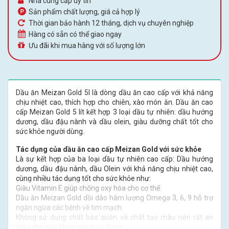
Nhà cung cấp uy tín
Sản phẩm chất lượng, giá cả hợp lý
Thời gian bảo hành 12 tháng, dịch vụ chuyên nghiệp
Hàng có sẵn có thể giao ngay
Ưu đãi khi mua hàng với số lượng lớn
Dầu ăn Meizan Gold 5l là dòng dầu ăn cao cấp với khả năng
chịu nhiệt cao, thích hợp cho chiên, xào món ăn. Dầu ăn cao
cấp Meizan Gold 5 lít kết hợp 3 loại dầu tự nhiên: dầu hướng
dương, dầu đậu nành và dầu olein, giàu dưỡng chất tốt cho
sức khỏe người dùng.
Tác dụng của dầu ăn cao cấp Meizan Gold với sức khỏe
Là sự kết hợp của ba loại dầu tự nhiên cao cấp: Dầu hướng
dương, dầu đậu nành, dầu Olein với khả năng chịu nhiệt cao,
cùng nhiều tác dụng tốt cho sức khỏe như:
Giàu Vitamin E giúp chống oxy hóa cho cơ thể.
Dầu ăn Meizan Gold dồi dào hàm lượng Omega 3, 6, 9 hỗ trợ
ngăn ngừa các bệnh về tim mạch.
Không sử dụng chất bảo quản và chất tạo màu nên rất an
toàn cho sức khỏe người sử dụng.