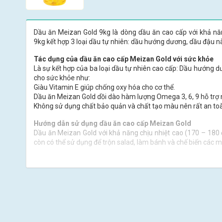
Dầu ăn Meizan Gold 9kg là dòng dầu ăn cao cấp với khả năn
9kg kết hợp 3 loại dầu tự nhiên: dầu hướng dương, dầu đậu n
Tác dụng của dầu ăn cao cấp Meizan Gold với sức khỏe
Là sự kết hợp của ba loại dầu tự nhiên cao cấp: Dầu hướng dư
cho sức khỏe như:
Giàu Vitamin E giúp chống oxy hóa cho cơ thể.
Dầu ăn Meizan Gold dồi dào hàm lượng Omega 3, 6, 9 hỗ trợ
Không sử dụng chất bảo quản và chất tạo màu nên rất an to
Hướng dẫn sử dụng dầu ăn cao cấp Meizan Gold
Dầu ăn Meizan Gold với khả năng chịu nhiệt cao (170 – 180
còn có thể sử dụng để trộn salad, làm bánh và chế biến các 