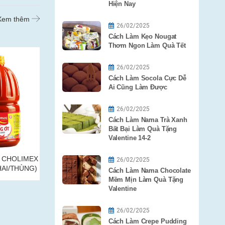
Hiện Nay
Xem thêm
26/02/2025
Cách Làm Kẹo Nougat
Thơm Ngon Làm Quà Tết
26/02/2025
Cách Làm Socola Cực Dễ
Ai Cũng Làm Được
26/02/2025
Cách Làm Nama Trà Xanh
Bất Bại Làm Quà Tặng
Valentine 14-2
OLIMEX
TƯƠNG ỚT TRÀNG AN 2L (6
TƯƠNG ỚT TR
26/02/2025
/THÙNG)
CHAI/THÙNG)
(15CHAI
Cách Làm Nama Chocolate
Mềm Mịn Làm Quà Tặng
Valentine
26/02/2025
Cách Làm Crepe Pudding