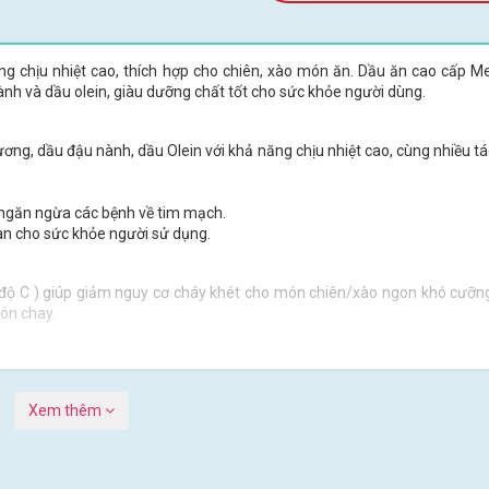
g chịu nhiệt cao, thích hợp cho chiên, xào món ăn. Dầu ăn cao cấp M
ành và dầu olein, giàu dưỡng chất tốt cho sức khỏe người dùng.
ơng, dầu đậu nành, dầu Olein với khả năng chịu nhiệt cao, cùng nhiều tá
 ngăn ngừa các bệnh về tim mạch.
àn cho sức khỏe người sử dụng.
 độ C ) giúp giảm nguy cơ cháy khét cho món chiên/xào ngon khó cưỡng
món chay.
Xem thêm