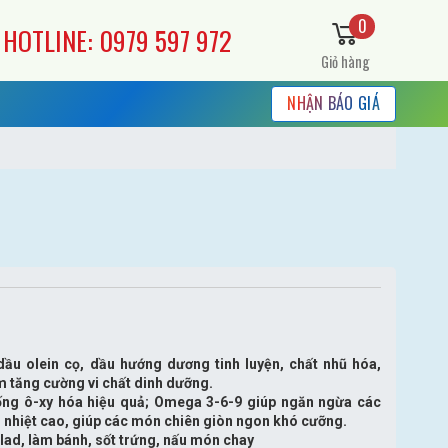
0
HOTLINE: 0979 597 972
Giỏ hàng
NHẬN BÁO GIÁ
ầu olein cọ, dầu hướng dương tinh luyện, chất nhũ hóa,
m tăng cường vi chất dinh dưỡng.
hống ô-xy hóa hiệu quả; Omega 3-6-9 giúp ngăn ngừa các
 nhiệt cao, giúp các món chiên giòn ngon khó cưỡng.
alad, làm bánh, sốt trứng, nấu món chay