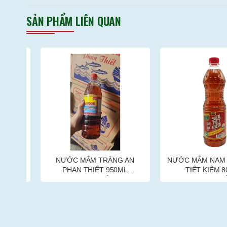
SẢN PHẨM LIÊN QUAN
Ư
NƯỚC MẮM TRÀNG AN
NƯỚC MẮM NAM NGƯ
)
PHAN THIẾT 950ML
TIẾT KIỆM 800M
(15CHAI/THÙNG)
(18CHAI/THÙNG