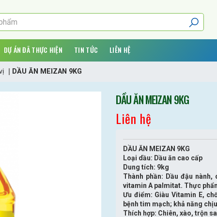
DỰ ÁN ĐÃ THỰC HIỆN
TIN TỨC
LIÊN HỆ
vị
DẦU ĂN MEIZAN 9KG
DẦU ĂN MEIZAN 9KG
Liên hệ
DẦU ĂN MEIZAN 9KG
Loại dầu: Dầu ăn cao cấp
Dung tích: 9kg
Thành phần: Dầu đậu nành, d
vitamin A palmitat. Thực phẩ
Ưu điểm: Giàu Vitamin E, c
bệnh tim mạch; khả năng chịu
Thích hợp: Chiên, xào, trộn s