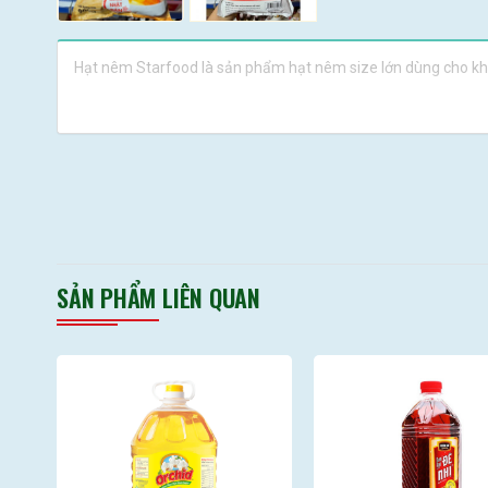
Hạt nêm Starfood là sản phẩm hạt nêm size lớn dùng cho khác
SẢN PHẨM LIÊN QUAN