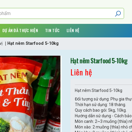
DỰ ÁN ĐÃ THỰC HIỆN
TIN TỨC
LIÊN HỆ
vị
Hạt nêm Starfood 5-10kg
Hạt nêm Starfood 5-10kg
Liên hệ
Hạt nêm Starfood 5-10kg
Đối tượng sử dụng: Phụ gia th
Thời hạn sử dụng: 18 tháng.
Quy cách bao gói: 5kg, 10kg.
Hướng dẫn sử dụng - Cách bảo
Món canh: 2~3 muỗng (thìa) nh
Món xào: 2 muỗng (thìa) nhỏ c