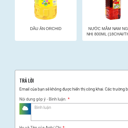
NƯỚC MẮM NAM NGƯ ĐỆ
NƯỚC MẮM NAM 
NHỊ 800ML (18CHAI/THÙNG)
750ML (18CHAI/T
TRẢ LỜI
Email của bạn sẽ không được hiển thị công khai. Các trường 
Nội dung góp ý - Bình luận.
*
Họ và Tên của Anh/ Chị
*
: