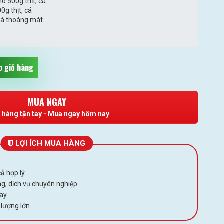
o 500g thịt, cá.
0g thịt, cá
và thoáng mát.
 giỏ hàng
MUA NGAY
 hàng tận tay - Mua ngay hôm nay
LỢI ÍCH MUA HÀNG
ả hợp lý
g, dịch vụ chuyên nghiệp
gay
 lượng lớn