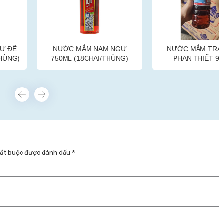
NGƯ
NƯỚC MẮM TRÀNG AN
NƯỚC MẮM NAM 
HÙNG)
PHAN THIẾT 950ML
TIẾT KIỆM 
(15CHAI/THÙNG)
(18CHAI/TH
bắt buộc được đánh dấu *