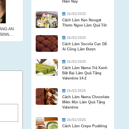
Hiện Nay
26/02/2025
Cách Làm Kẹo Nougat
Thơm Ngon Làm Quà Tết
NGƯ SIÊU
DẦU ĂN MEIZAN GOLD 5L
DẦU ĂN M
800ML
26/02/2025
ÙNG)
Cách Làm Socola Cực Dễ
Ai Cũng Làm Được
26/02/2025
Cách Làm Nama Trà Xanh
Bất Bại Làm Quà Tặng
Valentine 14-2
26/02/2025
Cách Làm Nama Chocolate
Mềm Mịn Làm Quà Tặng
Valentine
26/02/2025
Cách Làm Crepe Pudding