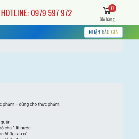
0
HOTLINE: 0979 597 972
Giỏ hàng
NHẬN BÁO GIÁ
ực phẩm – dùng cho thực phẩm.
 quản:
ỏ cho 1 lít nước
ho 600g rau củ.