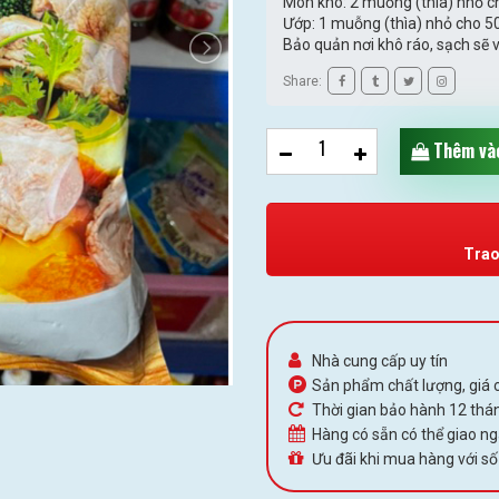
Món kho: 2 muỗng (thìa) nhỏ ch
Ướp: 1 muỗng (thìa) nhỏ cho 50
Bảo quản nơi khô ráo, sạch sẽ 
Share:
Thêm vào
Trao
Nhà cung cấp uy tín
Sản phẩm chất lượng, giá c
Thời gian bảo hành 12 thán
Hàng có sẵn có thể giao n
Ưu đãi khi mua hàng với số