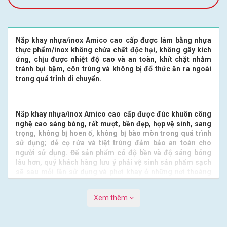
Nắp khay nhựa/inox Amico cao cấp được làm bằng nhựa
thực phẩm/inox không chứa chất độc hại, không gây kích
ứng, chịu được nhiệt độ cao và an toàn, khít chặt nhằm
tránh bụi bặm, côn trùng và không bị đổ thức ăn ra ngoài
trong quá trình di chuyển.
Nắp khay nhựa/inox Amico cao cấp được đúc khuôn công
nghệ cao sáng bóng, rất mượt, bền đẹp, hợp vệ sinh, sang
trọng, không bị hoen ố, không bị bào mòn trong quá trình
sử dụng; dễ cọ rửa và tiệt trùng đảm bảo an toàn cho
người sử dụng. Để sản phẩm có độ bền và độ sáng bóng
lâu hơn, quý khách hàng lưu ý phải vệ sinh sản phẩm sạch
sẽ sau mỗi lần sử dụng và phơi khay ở những nơi thoáng
gió, tránh để cho khay tiếp xúc với axit.
Xem thêm
Sản phẩm do công ty chúng tôi cung cấp đảm bảo an toàn
về chất lượng và hợp lý về giá thành sản phẩm đã và đang