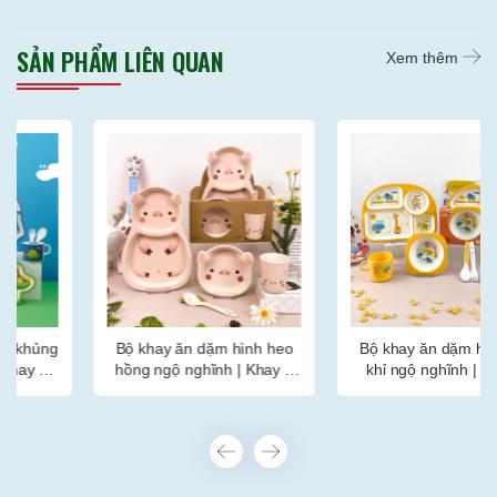
được nhiều người tiêu dùng lựa chọn.
SẢN PHẨM LIÊN QUAN
Xem thêm
Bộ khay ăn dặm hình heo
Bộ khay ăn dặm hình con
hồng ngộ nghĩnh | Khay 2
khỉ ngộ nghĩnh | Khay 4
ngăn, bát, thìa, cốc
ngăn, bát, thìa, dĩa, cốc