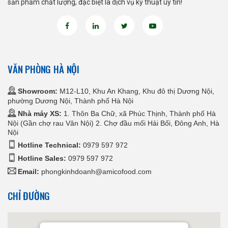
sản phẩm chất lượng, đặc biệt là dịch vụ kỹ thuật uy tín!
VĂN PHÒNG HÀ NỘI
Showroom:
M12-L10, Khu An Khang, Khu đô thị Dương Nội,
phường Dương Nội, Thành phố Hà Nội
Nhà máy XS:
1. Thôn Ba Chữ, xã Phúc Thịnh, Thành phố Hà
Nội (Gần chợ rau Vân Nội) 2. Chợ đầu mối Hải Bối, Đông Anh, Hà
Nội
Hotline Technical:
0979 597 972
Hotline Sales:
0979 597 972
Email:
phongkinhdoanh@amicofood.com
CHỈ ĐƯỜNG