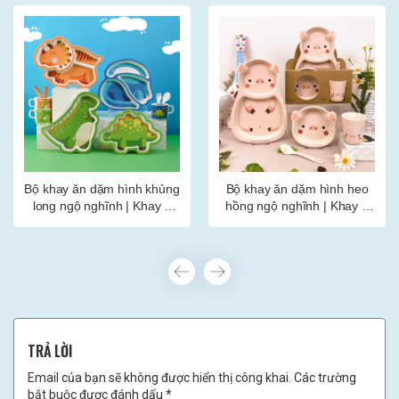
Bộ khay ăn dặm hình khủng
Bộ khay ăn dặm hình heo
long ngộ nghĩnh | Khay 3
hồng ngộ nghĩnh | Khay 2
ngăn, thìa, dĩa, cốc
ngăn, bát, thìa, cốc
TRẢ LỜI
Email của bạn sẽ không được hiển thị công khai. Các trường
bắt buộc được đánh dấu *