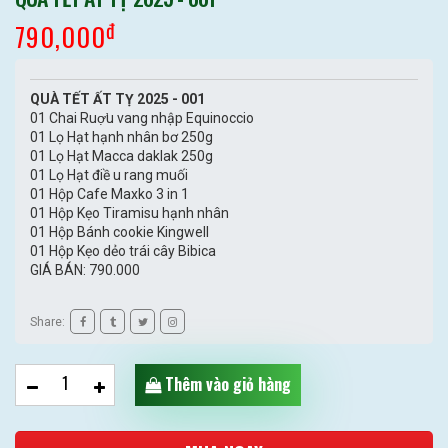
đ
790,000
QUÀ TẾT ẤT TỴ 2025 - 001
01 Chai Ruợ̛u vang nhập Equinoccio
01 Lọ Hạt hạnh nhân bơ 250g
01 Lọ Hạt Macca daklak 250g
01 Lọ Hạt điề u rang muối
01 Hộp Cafe Maxko 3 in 1
01 Hộp Kẹo Tiramisu hạnh nhân
01 Hộp Bánh cookie Kingwell
01 Hộp Kẹo dẻo trái cây Bibica
GIÁ BÁN: 790.000
Share:
Thêm vào giỏ hàng