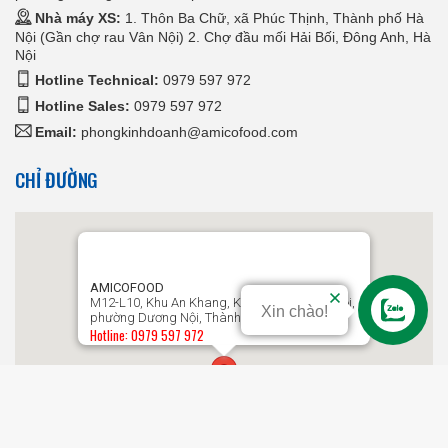
Nhà máy XS:
1. Thôn Ba Chữ, xã Phúc Thịnh, Thành phố Hà
Nội (Gần chợ rau Vân Nội) 2. Chợ đầu mối Hải Bối, Đông Anh, Hà
Nội
Hotline Technical:
0979 597 972
Hotline Sales:
0979 597 972
Email:
phongkinhdoanh@amicofood.com
CHỈ ĐƯỜNG
AMICOFOOD
M12-L10, Khu An Khang, Khu đô thị Dương Nội,
Xin chào!
phường Dương Nội, Thành phố Hà Nội
Hotline: 0979 597 972