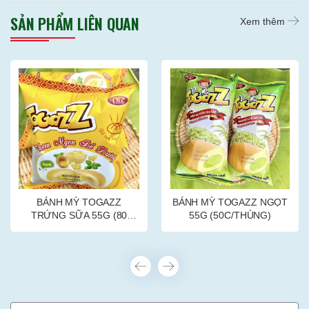
SẢN PHẨM LIÊN QUAN
Xem thêm
BÁNH MỲ TOGAZZ
BÁNH MỲ TOGAZZ NGỌT
TRỨNG SỮA 55G (80
55G (50C/THÙNG)
cái/thùng)