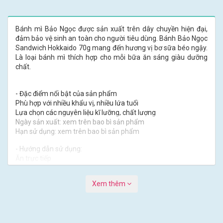
Bánh mì Bảo Ngọc được sản xuất trên dây chuyền hiện đại,
đảm bảo vệ sinh an toàn cho người tiêu dùng. Bánh Bảo Ngọc
Sandwich Hokkaido 70g mang đến hương vị bơ sữa béo ngậy.
Là loại bánh mì thích hợp cho mỗi bữa ăn sáng giàu dưỡng
chất.
- Đặc điểm nổi bật của sản phẩm
Phù hợp với nhiều khẩu vị, nhiều lứa tuổi
Lựa chọn các nguyên liệu kĩ lưỡng, chất lượng
Ngày sản xuất: xem trên bao bì sản phẩm
Hạn sử dụng: xem trên bao bì sản phẩm
- Hướng dẫn sử dụng:
Ăn trực tiếp
- Hướng dẫn bảo quản:
Xem thêm
Để nơi khô ráo, thoáng mát. Tránh ánh nắng trực tiếp